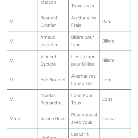
Marconi
Travailleurs
Reynald
Arrêtons les
M.
Pau
Cronier
Frais
Arnaud
Billère pour
M.
Billère
Jacottin
tous
Vincent
Il est temps
M.
Billère
Escudé
pour Billère
Alternatives
M.
Eric Bourdet
Lons
Lonsoises
Nicolas
Lons Pour
M.
Lons
Patriarche
Tous
Pour vous et
Mme
Valérie Revel
Lescar
avec vous
Lescar à