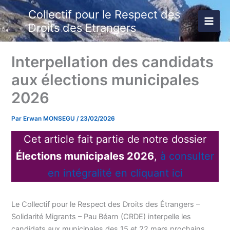
Aller
Collectif pour le Respect des
au
Droits des Etrangers
contenu
Interpellation des candidats
aux élections municipales
2026
Par
Erwan MONSEGU
/
23/02/2026
Cet article fait partie de notre dossier
Élections municipales 2026
,
à consulter
en intégralité en cliquant ici
Le Collectif pour le Respect des Droits des Étrangers –
Solidarité Migrants – Pau Béarn (CRDE) interpelle les
candidats aux municipales des 15 et 22 mars prochains,