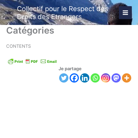
Aller
Collectif pour le Respect des
au
Droits des Etrangers
contenu
Catégories
CONTENTS
Je partage