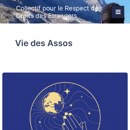
Aller
Collectif pour le Respect des
au
Droits des Etrangers
contenu
Vie des Assos