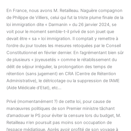
En France, nous avons M. Retailleau. Naguère compagnon
de Philippe de Villiers, celui qui fut la triste plume finale de la
loi immigration dite « Darmanin » du 26 janvier 2024, se
voit pour le moment semble-t-il privé de son jouet que
devait être « sa » loi immigration. Il comptait y remettre à
l’ordre du jour toutes les mesures retoquées par le Conseil
Constitutionnel en février dernier. En l’agrémentant bien sûr
de plusieurs « joyeusetés » comme le rétablissement du
délit de séjour irrégulier, la prolongation des temps de
rétention (sans jugement) en CRA (Centre de Rétention
Administrative), le détricotage ou la suppression de l’AME
(Aide Médicale d’Etat), etc…
Privé (momentanément ?) de cette loi, pour cause de
manœuvres politiques de son Premier ministre tâchant
d’amadouer le PS pour éviter la censure lors du budget, M.
Retailleau n’en poursuit pas moins son occupation de
l’espace médiatique. Après avoir profité de son voyage à