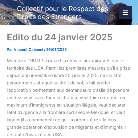
Aller
Collectif pour le Respect des
au
Droits des Etrangers
contenu
Edito du 24 janvier 2025
Par
Vincent Cabanel
/
26/01/2025
Monsieur TRUMP a ouvert la chasse aux migrants sur le
territoire des USA. Parmi les premières mesures qu’il a prise
depuis son investiture lundi 20 janvier 2025, ce sinistre
personnage s’attaque au droit du sol, a fait arrêter
l’application permettant aux demandeurs d’asile de prendre
rendez-vous avec l’administration, veut faire enfermer un
maximum d’immigrants en situation illégale, veut déclarer
l’état d’urgence à la frontière sud avec le Mexique, et veut
lancer (il a commencé) ce qu’il a promis être « la plus
grande opération d’expulsion de migrants et d’immigrés »
de toute l’histoire des USA…